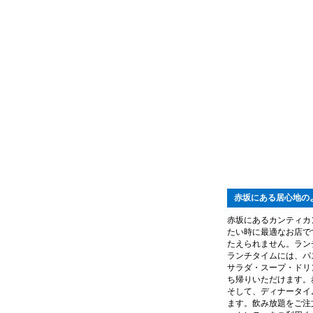
赤坂にある居心地の
赤坂にあるカンティカ
たい時に最適なお店で
たえられません。ラン
ランチタイムには、パ
サラダ・スープ・ドリ
ち帰りいただけます。
そして、ディナータイ
ます。飲み放題をご注