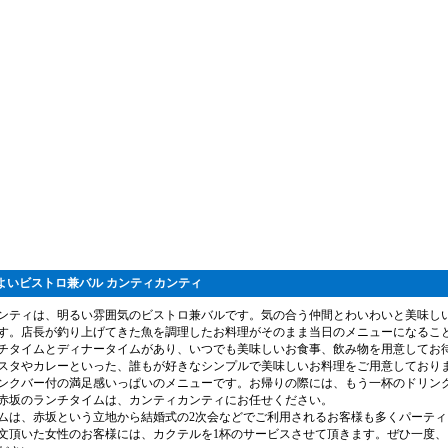
よいビストロ兼バル カンティカンティ
ンティは、明るい雰囲気のビストロ兼バルです。気の合う仲間とわいわいと美味し
す。店長が釣り上げてきた魚を調理したお料理がそのまま当日のメニューになるこ
チタイムとディナータイムがあり、いつでも美味しいお食事、飲み物を用意してお
スタやカレーといった、誰もが好きなシンプルで美味しいお料理をご用意しており
ンクバー付の満足感いっぱいのメニューです。お帰りの際には、もう一杯のドリン
赤坂のランチタイムは、カンティカンティにお任せください。
ムは、赤坂という立地から結婚式の2次会などでご利用されるお客様も多くパーテ
文頂いた女性のお客様には、カクテルを1杯のサービスさせて頂きます。ぜひ一度、