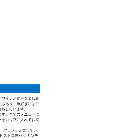
いワインと食事を楽しみ
ともあり、魚好きにはこ
待ちしています。
ます。全てのメニューに
クをカップに入れてお持
ィープランが充実してい
ビストロ兼バル カンテ