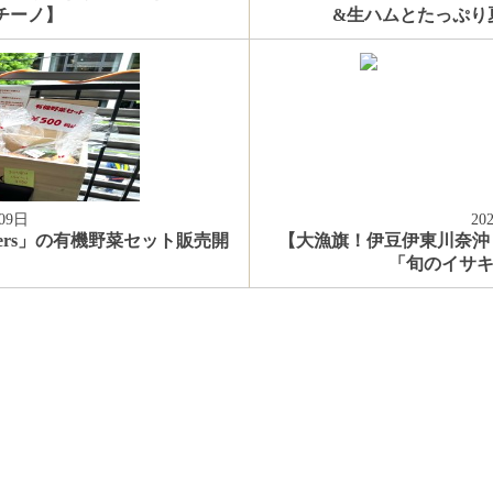
チーノ】
&生ハムとたっぷり
09日
20
o Farmers」の有機野菜セット販売開
【大漁旗！伊豆伊東川奈沖
「旬のイサキ漬け