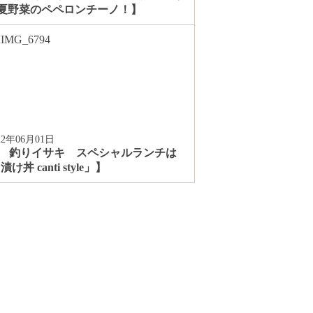
夏野菜のペペロンチーノ！】
22年06月01日
 釣りイサキ スペシャルランチは
丼 canti style」】