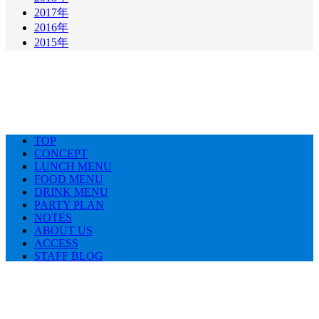
2017年
2016年
2015年
TOP
CONCEPT
LUNCH MENU
FOOD MENU
DRINK MENU
PARTY PLAN
NOTES
ABOUT US
ACCESS
STAFF BLOG
Copyright (C) canticanti. All Rights Reserved.
モバイル
PC